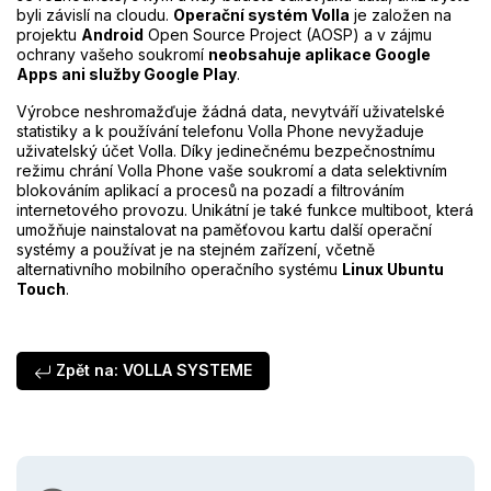
byli závislí na cloudu.
Operační systém Volla
je založen na
projektu
Android
Open Source Project (AOSP) a v zájmu
ochrany vašeho soukromí
neobsahuje aplikace Google
Apps ani služby Google Play
.
Výrobce neshromažďuje žádná data, nevytváří uživatelské
statistiky a k používání telefonu Volla Phone nevyžaduje
uživatelský účet Volla. Díky jedinečnému bezpečnostnímu
režimu chrání Volla Phone vaše soukromí a data selektivním
blokováním aplikací a procesů na pozadí a filtrováním
internetového provozu. Unikátní je také funkce multiboot, která
umožňuje nainstalovat na paměťovou kartu další operační
systémy a používat je na stejném zařízení, včetně
alternativního mobilního operačního systému
Linux Ubuntu
Touch
.
Zpět na: VOLLA SYSTEME