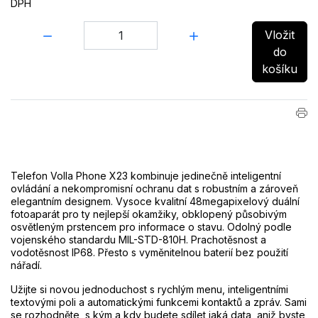
DPH
Množství:
Vložit
do
košíku
Telefon Volla Phone X23 kombinuje jedinečně inteligentní
ovládání a nekompromisní ochranu dat s robustním a zároveň
elegantním designem. Vysoce kvalitní 48megapixelový duální
fotoaparát pro ty nejlepší okamžiky, obklopený působivým
osvětleným prstencem pro informace o stavu. Odolný podle
vojenského standardu MIL-STD-810H. Prachotěsnost a
vodotěsnost IP68. Přesto s vyměnitelnou baterií bez použití
nářadí.
Užijte si novou jednoduchost s rychlým menu, inteligentními
textovými poli a automatickými funkcemi kontaktů a zpráv. Sami
se rozhodněte, s kým a kdy budete sdílet jaká data, aniž byste