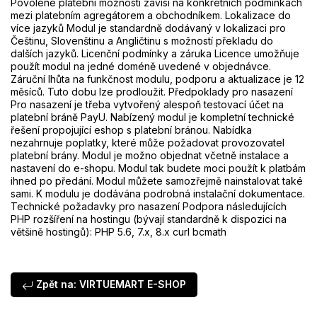
Povolené platební možnosti závisí na konkrétních podmínkách
mezi platebním agregátorem a obchodníkem. Lokalizace do
více jazyků Modul je standardně dodávaný v lokalizaci pro
Češtinu, Slovenštinu a Angličtinu s možností překladu do
dalších jazyků. Licenční podmínky a záruka Licence umožňuje
použít modul na jedné doméně uvedené v objednávce.
Záruční lhůta na funkčnost modulu, podporu a aktualizace je 12
měsíců. Tuto dobu lze prodloužit. Předpoklady pro nasazení
Pro nasazení je třeba vytvořený alespoň testovací účet na
platební bráně PayU. Nabízený modul je kompletní technické
řešení propojující eshop s platební bránou. Nabídka
nezahrnuje poplatky, které může požadovat provozovatel
platební brány. Modul je možno objednat včetně instalace a
nastavení do e-shopu. Modul tak budete moci použít k platbám
ihned po předání. Modul můžete samozřejmě nainstalovat také
sami. K modulu je dodávána podrobná instalační dokumentace.
Technické požadavky pro nasazení Podpora následujících
PHP rozšíření na hostingu (bývají standardně k dispozici na
většině hostingů): PHP 5.6, 7.x, 8.x curl bcmath
Zpět na: VIRTUEMART E-SHOP