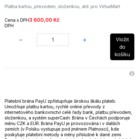
Platba kartou, převodem, složenkou, atd. pro VirtueMart
3 600,00 Kč
Cena s DPH
DPH
Množství:
Vložit
do
košíku
Platební brána PayU zpřístupňuje širokou škálu plateb.
Umožňuje platbu kartou, rychlé online převody z
internetového bankovnictví celé řady bank, platbu převodem,
složenkou, a systém superCash. Brána v Čechách podporuje
měnu CZK a EUR. Brána PayU je provozována i v dalších
zemích (v Polsku vystupuje pod jménem Platnosci), kde
poskytuje platební metody a měny příslušné k dané zemi.